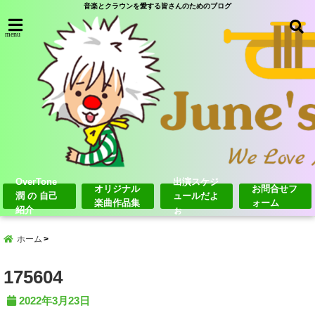
音楽とクラウンを愛する皆さんのためのブログ
menu
OverTone
出演スケジ
オリジナル
お問合せフ
潤 の 自己
ュールだよ
楽曲作品集
ォーム
紹介
ぉ
ホーム
175604
2022年3月23日