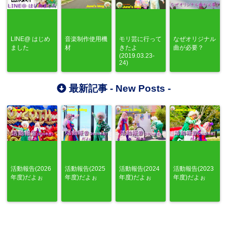
LINE@ はじめ
音楽制作使用機
モリ芸に行って
なぜオリジナル
ました
材
きたよ
曲が必要？
(2019.03.23-
24)
最新記事 -
New Posts
-
活動報告(2026
活動報告(2025
活動報告(2024
活動報告(2023
年度)だよぉ
年度)だよぉ
年度)だよぉ
年度)だよぉ