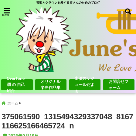
音楽とクラウンを愛する皆さんのためのブログ
menu
OverTone
出演スケジ
オリジナル
お問合せフ
潤 の 自己
ュールだよ
楽曲作品集
ォーム
紹介
ぉ
ホーム
375061590_1315494329337048_8167
116625166465724_n
2023年9月19日