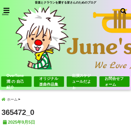
音楽とクラウンを愛する皆さんのためのブログ
menu
OverTone
出演スケジ
オリジナル
お問合せフ
潤 の 自己
ュールだよ
楽曲作品集
ォーム
紹介
ぉ
ホーム
365472_0
2025年9月5日