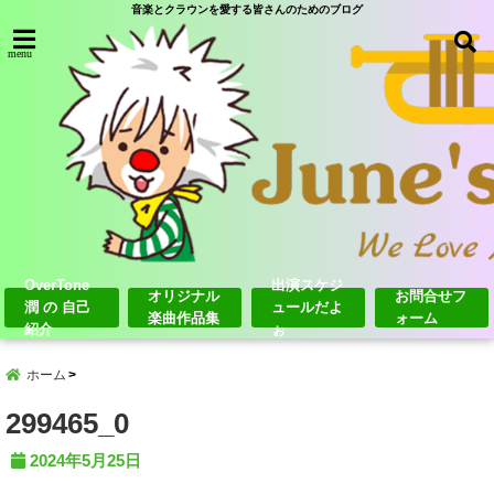
音楽とクラウンを愛する皆さんのためのブログ
menu
OverTone
出演スケジ
オリジナル
お問合せフ
潤 の 自己
ュールだよ
楽曲作品集
ォーム
紹介
ぉ
ホーム
299465_0
2024年5月25日