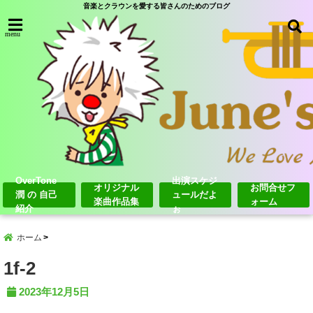
音楽とクラウンを愛する皆さんのためのブログ
menu
OverTone
出演スケジ
オリジナル
お問合せフ
潤 の 自己
ュールだよ
楽曲作品集
ォーム
紹介
ぉ
ホーム
1f-2
2023年12月5日