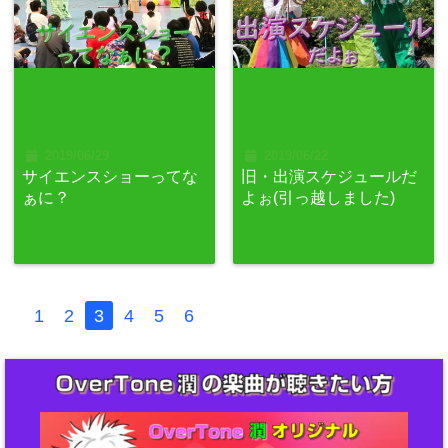
2019/06/29
2019/06/22
サイエンスショーってな
旧・出演スケジュールだ
ぁに？
よぉ(引っ越しました)
1
2
3
4
5
6