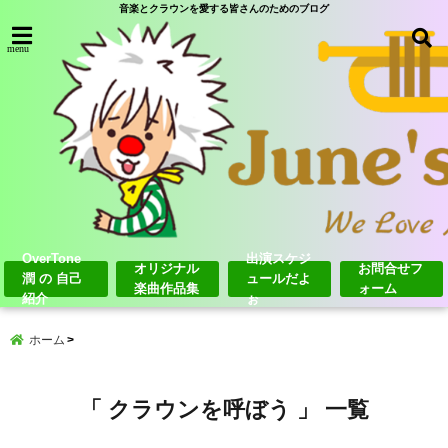
音楽とクラウンを愛する皆さんのためのブログ
menu
OverTone
出演スケジ
オリジナル
お問合せフ
潤 の 自己
ュールだよ
楽曲作品集
ォーム
紹介
ぉ
ホーム
「 クラウンを呼ぼう 」 一覧