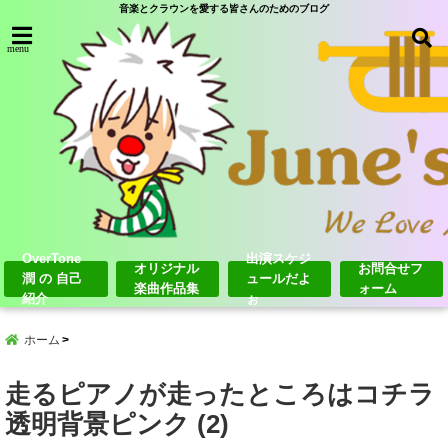
音楽とクラウンを愛する皆さんのためのブログ
menu
OverTone
出演スケジ
オリジナル
お問合せフ
潤 の 自己
ュールだよ
楽曲作品集
ォーム
紹介
ぉ
ホーム
走るピアノが走ったところはコチラ
透明背景ピンク (2)