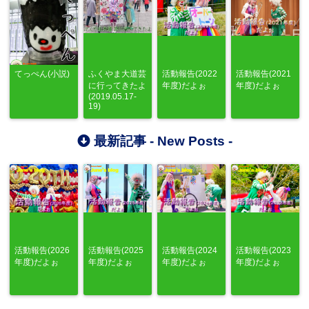
てっぺん(小説)
ふくやま大道芸
活動報告(2022
活動報告(2021
に行ってきたよ
年度)だよぉ
年度)だよぉ
(2019.05.17-
19)
最新記事 -
New Posts
-
活動報告(2026
活動報告(2025
活動報告(2024
活動報告(2023
年度)だよぉ
年度)だよぉ
年度)だよぉ
年度)だよぉ