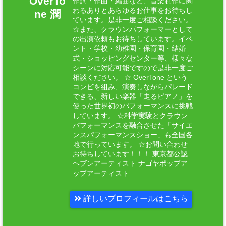
OverTo
作詞・作曲・編曲など、音楽制作に関
わるありとあらゆるお仕事をお待ちし
ne 潤
ています。是非一度ご相談ください。
☆また、クラウンパフォーマーとして
の出演依頼もお待ちしています。イベ
ント・学校・幼稚園・保育園・結婚
式・ショッピングセンター等、様々な
シーンに対応可能ですので是非一度ご
相談ください。 ☆ OverTone という
コンビを組み、演奏しながらパレード
できる、新しい楽器「走るピアノ」を
使った世界初のパフォーマンスに挑戦
しています。 ☆科学実験とクラウン
パフォーマンスを融合させた「サイエ
ンスパフォーマンスショー」も全国各
地で行っています。 ☆お問い合わせ
お待ちしています！！！ 東京都公認
ヘブンアーティスト ナゴヤポップア
ップアーティスト
詳しいプロフィールはこちら