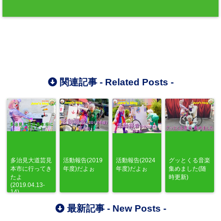
関連記事 -
Related Posts
-
多治見大道芸見
活動報告(2019
活動報告(2024
グッとくる音楽
本市に行ってき
年度)だよぉ
年度)だよぉ
集めました(随
たよ
時更新)
(2019.04.13-
14)
最新記事 -
New Posts
-