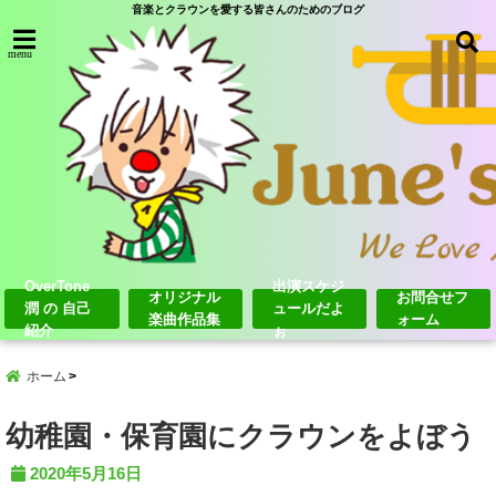
音楽とクラウンを愛する皆さんのためのブログ
menu
OverTone
出演スケジ
オリジナル
お問合せフ
潤 の 自己
ュールだよ
楽曲作品集
ォーム
紹介
ぉ
ホーム
幼稚園・保育園にクラウンをよぼう
2020年5月16日