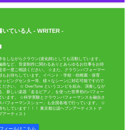
いている人 -
WRITER
-
作をしながらクラウン(道化師)としても活動しています。
編曲など、音楽制作に関わるありとあらゆるお仕事をお待
是非一度ご相談ください。 ☆また、クラウンパフォーマー
頼もお待ちしています。イベント・学校・幼稚園・保育
ョッピングセンター等、様々なシーンに対応可能ですので
ださい。 ☆ OverTone というコンビを組み、演奏しなが
る、新しい楽器「走るピアノ」を使った世界初のパフォー
ています。 ☆科学実験とクラウンパフォーマンスを融合さ
スパフォーマンスショー」も全国各地で行っています。 ☆
待ちしています！！！ 東京都公認ヘブンアーティスト ナ
プアーティスト
フィールはこちら