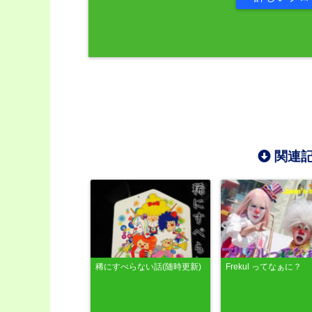
関連記
稀にすべらない話(随時更新)
Frekul ってなぁに？