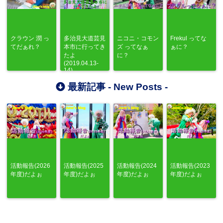
クラウン 潤 っ
多治見大道芸見
ニコニ・コモン
Frekul ってな
てだぁれ？
本市に行ってき
ズ ってなぁ
ぁに？
たよ
に？
(2019.04.13-
14)
最新記事 -
New Posts
-
活動報告(2026
活動報告(2025
活動報告(2024
活動報告(2023
年度)だよぉ
年度)だよぉ
年度)だよぉ
年度)だよぉ