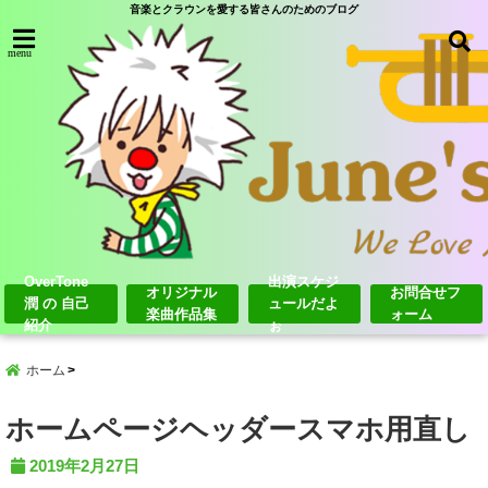
音楽とクラウンを愛する皆さんのためのブログ
menu
OverTone
出演スケジ
オリジナル
お問合せフ
潤 の 自己
ュールだよ
楽曲作品集
ォーム
紹介
ぉ
ホーム
ホームページヘッダースマホ用直し
2019年2月27日