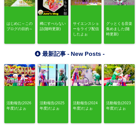
はじめに～この
稀にすべらない
サイエンスショ
グッとくる音楽
ブログの目的～
話(随時更新)
ーをライブ配信
集めました(随
したよぉ
時更新)
最新記事 -
New Posts
-
活動報告(2026
活動報告(2025
活動報告(2024
活動報告(2023
年度)だよぉ
年度)だよぉ
年度)だよぉ
年度)だよぉ