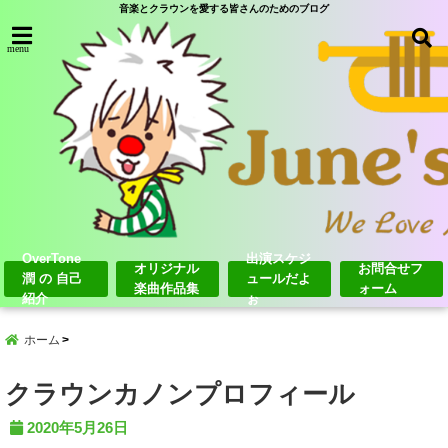
音楽とクラウンを愛する皆さんのためのブログ
menu
OverTone
出演スケジ
オリジナル
お問合せフ
潤 の 自己
ュールだよ
楽曲作品集
ォーム
紹介
ぉ
ホーム
クラウンカノンプロフィール
2020年5月26日