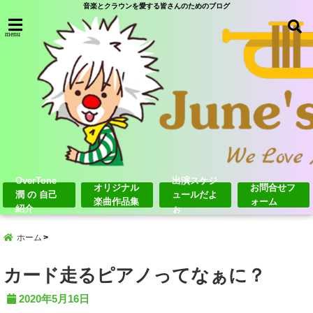
音楽とクラウンを愛する皆さんのためのブログ
menu
OverTone
出演スケジ
オリジナル
お問合せフ
潤 の 自己
ュールだよ
楽曲作品集
ォーム
紹介
ぉ
ホーム
カード走るピアノってなぁに？
2020年5月16日