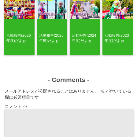
活動報告(2026
活動報告(2025
活動報告(2024
活動報告(2023
年度)だよぉ
年度)だよぉ
年度)だよぉ
年度)だよぉ
-
Comments
-
メールアドレスが公開されることはありません。
※
が付いている
欄は必須項目です
コメント
※