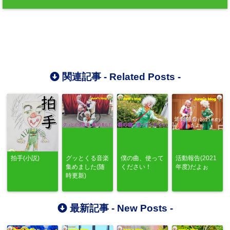
関連記事 -
Related Posts
-
拍手(小説)
グッとくる音楽
僕の曲、使って
活動報告(2021
集めました(随
ください！
年度)だよぉ
時更新)
最新記事 -
New Posts
-