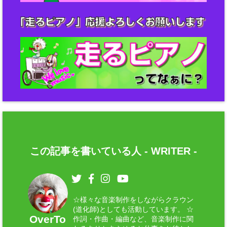
この記事を書いている人 -
WRITER
-
☆様々な音楽制作をしながらクラウン
(道化師)としても活動しています。 ☆
OverTo
作詞・作曲・編曲など、音楽制作に関