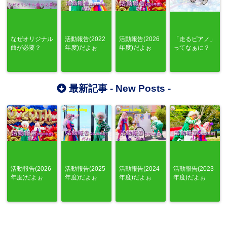
なぜオリジナル
活動報告(2022
活動報告(2026
「走るピアノ」
曲が必要？
年度)だよぉ
年度)だよぉ
ってなぁに？
最新記事 -
New Posts
-
活動報告(2026
活動報告(2025
活動報告(2024
活動報告(2023
年度)だよぉ
年度)だよぉ
年度)だよぉ
年度)だよぉ