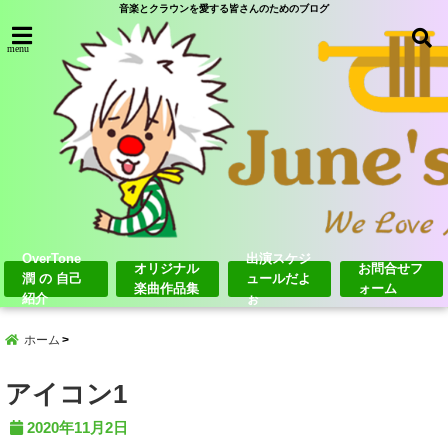
音楽とクラウンを愛する皆さんのためのブログ
menu
OverTone
出演スケジ
オリジナル
お問合せフ
潤 の 自己
ュールだよ
楽曲作品集
ォーム
紹介
ぉ
ホーム
アイコン1
2020年11月2日