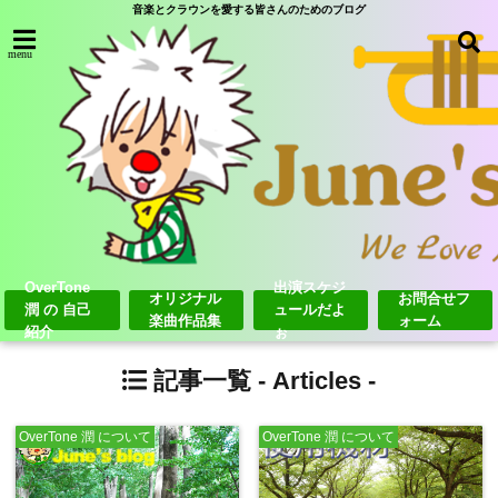
音楽とクラウンを愛する皆さんのためのブログ
menu
OverTone
出演スケジ
オリジナル
お問合せフ
潤 の 自己
ュールだよ
楽曲作品集
ォーム
紹介
ぉ
記事一覧 -
Articles
-
OverTone 潤 について
OverTone 潤 について