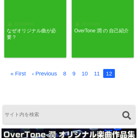
2017/04/09
2017/04/07
なぜオリジナル曲が必
OverTone 潤 の 自己紹介
要？
« First
‹ Previous
8
9
10
11
12