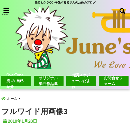
音楽とクラウンを愛する皆さんのためのブログ
menu
OverTone
出演スケジ
オリジナル
お問合せフ
潤 の 自己
ュールだよ
楽曲作品集
ォーム
紹介
ぉ
ホーム
フルワイド用画像3
2019年1月28日