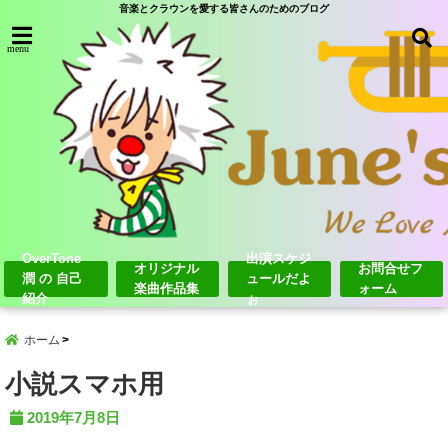
音楽とクラウンを愛する皆さんのためのブログ
menu
OverTone
出演スケジ
オリジナル
お問合せフ
潤 の 自己
ュールだよ
楽曲作品集
ォーム
紹介
ぉ
ホーム
小説スマホ用
2019年7月8日