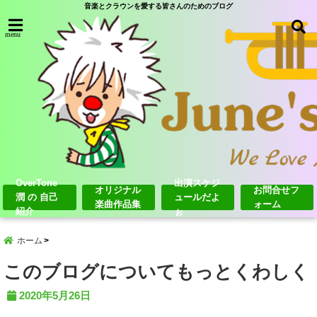
音楽とクラウンを愛する皆さんのためのブログ
menu
OverTone
出演スケジ
オリジナル
お問合せフ
潤 の 自己
ュールだよ
楽曲作品集
ォーム
紹介
ぉ
ホーム
このブログについてもっとくわしく
2020年5月26日