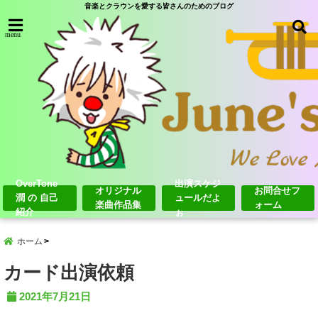
音楽とクラウンを愛する皆さんのためのブログ
menu
OverTone
出演スケジ
オリジナル
お問合せフ
潤 の 自己
ュールだよ
楽曲作品集
ォーム
紹介
ぉ
ホーム
カード出演依頼
2021年7月21日