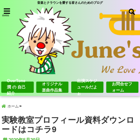
音楽とクラウンを愛する皆さんのためのブログ
menu
OverTone
出演スケジ
オリジナル
お問合せフ
潤 の 自己
ュールだよ
楽曲作品集
ォーム
紹介
ぉ
ホーム
実験教室プロフィール資料ダウンロ
ードはコチラ9
2020年5月20日