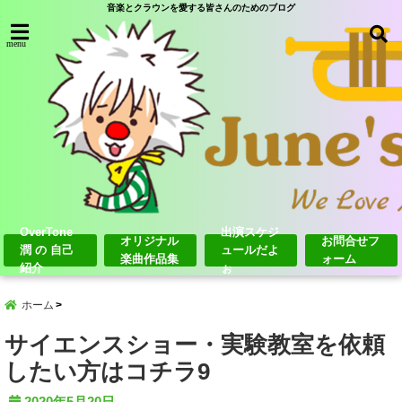
音楽とクラウンを愛する皆さんのためのブログ
menu
OverTone
出演スケジ
オリジナル
お問合せフ
潤 の 自己
ュールだよ
楽曲作品集
ォーム
紹介
ぉ
ホーム
サイエンスショー・実験教室を依頼
したい方はコチラ9
2020年5月20日