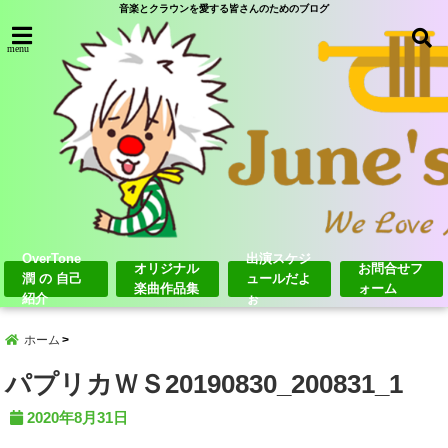
音楽とクラウンを愛する皆さんのためのブログ
menu
OverTone
出演スケジ
オリジナル
お問合せフ
潤 の 自己
ュールだよ
楽曲作品集
ォーム
紹介
ぉ
ホーム
パプリカＷＳ20190830_200831_1
2020年8月31日