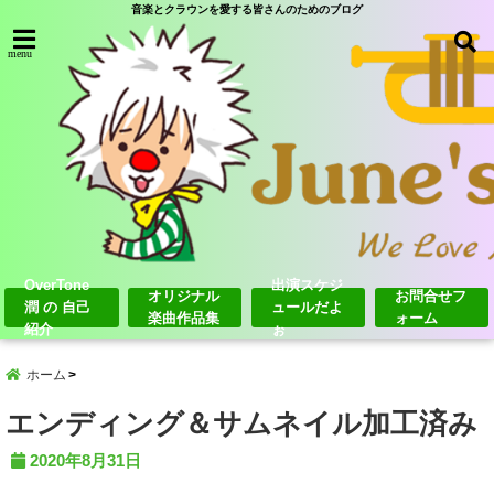
音楽とクラウンを愛する皆さんのためのブログ
menu
OverTone
出演スケジ
オリジナル
お問合せフ
潤 の 自己
ュールだよ
楽曲作品集
ォーム
紹介
ぉ
ホーム
エンディング＆サムネイル加工済み
2020年8月31日