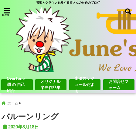
音楽とクラウンを愛する皆さんのためのブログ
menu
OverTone
出演スケジ
オリジナル
お問合せフ
潤 の 自己
ュールだよ
楽曲作品集
ォーム
紹介
ぉ
ホーム
バルーンリング
2020年8月18日