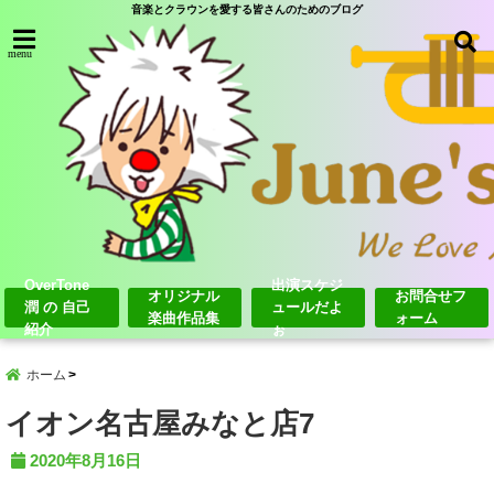
音楽とクラウンを愛する皆さんのためのブログ
menu
OverTone
出演スケジ
オリジナル
お問合せフ
潤 の 自己
ュールだよ
楽曲作品集
ォーム
紹介
ぉ
ホーム
イオン名古屋みなと店7
2020年8月16日