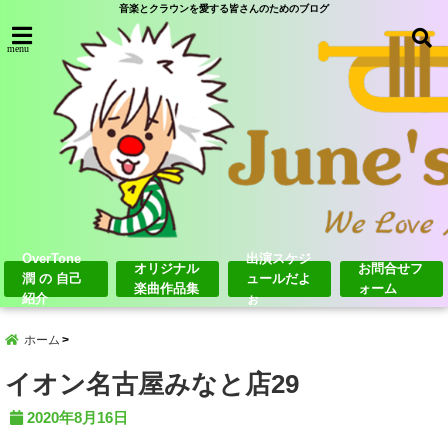
音楽とクラウンを愛する皆さんのためのブログ
menu
OverTone
出演スケジ
オリジナル
お問合せフ
潤 の 自己
ュールだよ
楽曲作品集
ォーム
紹介
ぉ
ホーム
イオン名古屋みなと店29
2020年8月16日