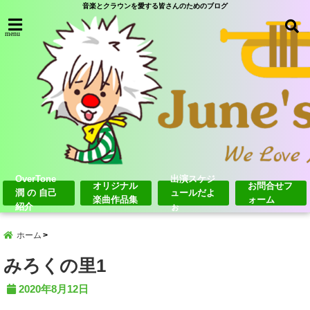
音楽とクラウンを愛する皆さんのためのブログ
menu
OverTone
出演スケジ
オリジナル
お問合せフ
潤 の 自己
ュールだよ
楽曲作品集
ォーム
紹介
ぉ
ホーム
みろくの里1
2020年8月12日