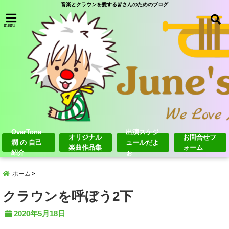
音楽とクラウンを愛する皆さんのためのブログ
menu
OverTone
出演スケジ
オリジナル
お問合せフ
潤 の 自己
ュールだよ
楽曲作品集
ォーム
紹介
ぉ
ホーム
クラウンを呼ぼう2下
2020年5月18日