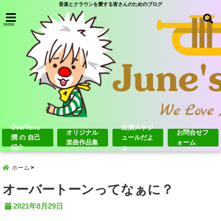
音楽とクラウンを愛する皆さんのためのブログ
menu
OverTone
出演スケジ
オリジナル
お問合せフ
潤 の 自己
ュールだよ
楽曲作品集
ォーム
紹介
ぉ
ホーム
オーバートーンってなぁに？
2021年8月29日