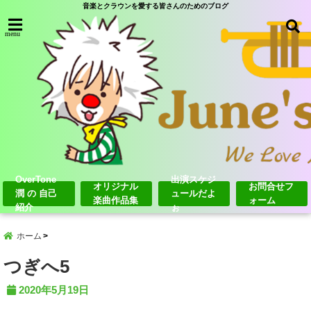
音楽とクラウンを愛する皆さんのためのブログ
menu
OverTone
出演スケジ
オリジナル
お問合せフ
潤 の 自己
ュールだよ
楽曲作品集
ォーム
紹介
ぉ
ホーム
つぎへ5
2020年5月19日