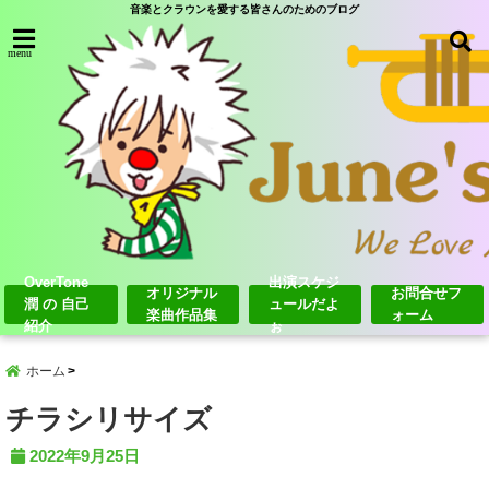
音楽とクラウンを愛する皆さんのためのブログ
menu
OverTone
出演スケジ
オリジナル
お問合せフ
潤 の 自己
ュールだよ
楽曲作品集
ォーム
紹介
ぉ
ホーム
チラシリサイズ
2022年9月25日