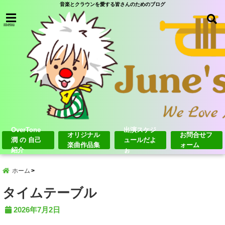
音楽とクラウンを愛する皆さんのためのブログ
menu
OverTone
出演スケジ
オリジナル
お問合せフ
潤 の 自己
ュールだよ
楽曲作品集
ォーム
紹介
ぉ
ホーム
タイムテーブル
2026年7月2日