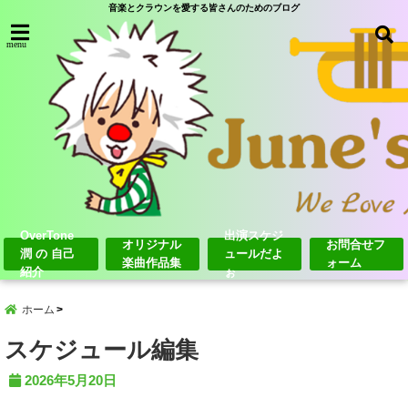
音楽とクラウンを愛する皆さんのためのブログ
menu
OverTone
出演スケジ
オリジナル
お問合せフ
潤 の 自己
ュールだよ
楽曲作品集
ォーム
紹介
ぉ
ホーム
スケジュール編集
2026年5月20日