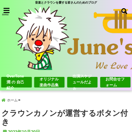
音楽とクラウンを愛する皆さんのためのブログ
menu
OverTone
出演スケジ
オリジナル
お問合せフ
潤 の 自己
ュールだよ
楽曲作品集
ォーム
紹介
ぉ
ホーム
クラウンカノンが運営するボタン付
き
2023年10月20日