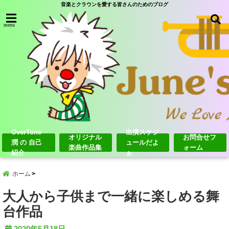
音楽とクラウンを愛する皆さんのためのブログ
menu
OverTone
出演スケジ
オリジナル
お問合せフ
潤 の 自己
ュールだよ
楽曲作品集
ォーム
紹介
ぉ
ホーム
大人から子供まで一緒に楽しめる舞
台作品
2020年5月18日