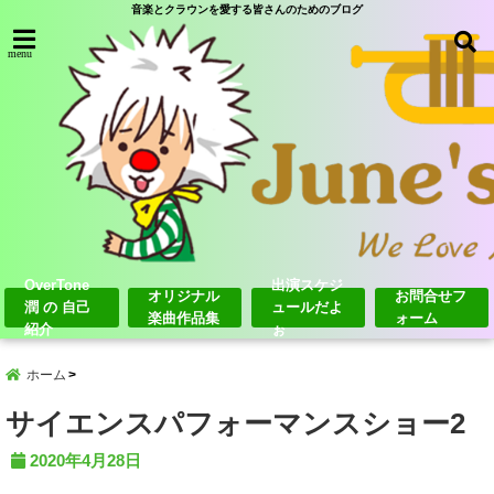
音楽とクラウンを愛する皆さんのためのブログ
menu
OverTone
出演スケジ
オリジナル
お問合せフ
潤 の 自己
ュールだよ
楽曲作品集
ォーム
紹介
ぉ
ホーム
サイエンスパフォーマンスショー2
2020年4月28日