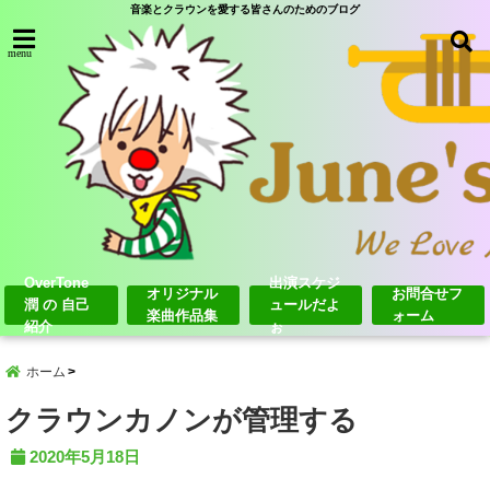
音楽とクラウンを愛する皆さんのためのブログ
menu
OverTone
出演スケジ
オリジナル
お問合せフ
潤 の 自己
ュールだよ
楽曲作品集
ォーム
紹介
ぉ
ホーム
クラウンカノンが管理する
2020年5月18日