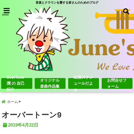
音楽とクラウンを愛する皆さんのためのブログ
menu
OverTone
出演スケジ
オリジナル
お問合せフ
潤 の 自己
ュールだよ
楽曲作品集
ォーム
紹介
ぉ
ホーム
オーバートーン9
2019年4月22日