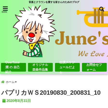
音楽とクラウンを愛する皆さんのためのブログ
menu
OverTone
出演スケジ
オリジナル
お問合せフ
潤 の 自己
ュールだよ
楽曲作品集
ォーム
紹介
ぉ
ホーム
パプリカＷＳ20190830_200831_10
2020年8月31日